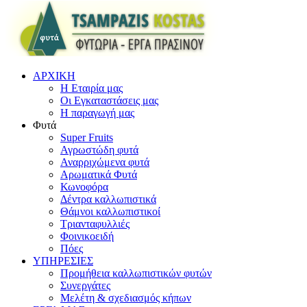
ΑΡΧΙΚΗ
Η Εταιρία μας
Οι Εγκαταστάσεις μας
Η παραγωγή μας
Φυτά
Super Fruits
Αγρωστώδη φυτά
Αναρριχώμενα φυτά
Αρωματικά Φυτά
Κωνοφόρα
Δέντρα καλλωπιστικά
Θάμνοι καλλωπιστικοί
Τριανταφυλλιές
Φοινικοειδή
Πόες
ΥΠΗΡΕΣΙΕΣ
Προμήθεια καλλωπιστικών φυτών
Συνεργάτες
Μελέτη & σχεδιασμός κήπων