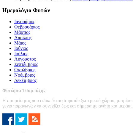
Ημερολόγιο Φυτών
Ιανουάριος
Φεβρουάριος
Μάρτιος
Απρίλιος
Μάιος
Ιούνιος
Ιούλιος
Αύγουστος
Σεπτέμβριος
Οκτώβριος
Νοέμβριος
Δεκέμβριος
Φυτώρια Τσαμπάζης
Η εταιρεία μας που ειδικεύεται σε φυτά εξωτερικού χώρου, μετρίου
γενιά παραγωγών να συνεχίζει έως και σήμερα με αγάπη και μεράκι