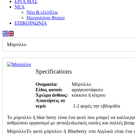
ΕΡΓΑ ΜΑΣ
ΝΕΑ
Νέα & εξελίξεις
Ημερολόγιο Φυτών
ΕΠΙΚΟΙΝΩΝΙΑ
Mύρτιλλο
Specifications
Ονομασία:
Mύρτιλλο
Είδος φυτού:
φραγκοστάφυλo
Χρώμα άνθους:
κόκκινο ή κίτρινο
Απαιτήσεις σε
νερό:
1-2 φορές την εβδομάδα
Το μύρτιλλο ή blue berry είναι ένα φυτό που μπορεί να καλλιεργ
ανθρώπινο οργανισμό με αντιοξειδωτικές ουσίες και πολλές βιταμ
ΜύρτιλλοΤο φυτό μύρτιλλο ή Blueberry στα Αγγλικά είναι ένα φ