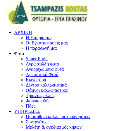
ΑΡΧΙΚΗ
Η Εταιρία μας
Οι Εγκαταστάσεις μας
Η παραγωγή μας
Φυτά
Super Fruits
Αγρωστώδη φυτά
Αναρριχώμενα φυτά
Αρωματικά Φυτά
Κωνοφόρα
Δέντρα καλλωπιστικά
Θάμνοι καλλωπιστικοί
Τριανταφυλλιές
Φοινικοειδή
Πόες
ΥΠΗΡΕΣΙΕΣ
Προμήθεια καλλωπιστικών φυτών
Συνεργάτες
Μελέτη & σχεδιασμός κήπων