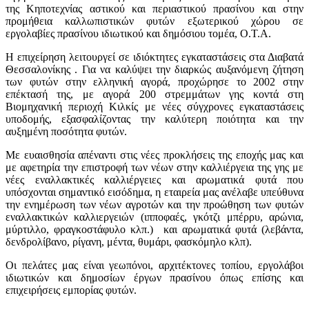
της Κηποτεχνίας αστικού και περιαστικού πρασίνου και στην
προμήθεια καλλωπιστικών φυτών εξωτερικού χώρου σε
εργολαβίες πρασίνου ιδιωτικού και δημόσιου τομέα, Ο.Τ.Α.
Η επιχείρηση λειτουργεί σε ιδιόκτητες εγκαταστάσεις στα Διαβατά
Θεσσαλονίκης . Για να καλύψει την διαρκώς αυξανόμενη ζήτηση
των φυτών στην ελληνική αγορά, προχώρησε το 2002 στην
επέκτασή της, με αγορά 200 στρεμμάτων γης κοντά στη
Βιομηχανική περιοχή Κιλκίς με νέες σύγχρονες εγκαταστάσεις
υποδομής, εξασφαλίζοντας την καλύτερη ποιότητα και την
αυξημένη ποσότητα φυτών.
Με ευαισθησία απέναντι στις νέες προκλήσεις της εποχής μας και
με αφετηρία την επιστροφή των νέων στην καλλιέργεια της γης με
νέες εναλλακτικές καλλιέργειες και αρωματικά φυτά που
υπόσχονται σημαντικό εισόδημα, η εταιρεία μας ανέλαβε υπεύθυνα
την ενημέρωση των νέων αγροτών και την προώθηση των φυτών
εναλλακτικών καλλιεργειών (ιπποφαές, γκότζι μπέρρυ, αρώνια,
μύρτιλλο, φραγκοστάφυλο κλπ.) και αρωματικά φυτά (λεβάντα,
δενδρολίβανο, ρίγανη, μέντα, θυμάρι, φασκόμηλο κλπ).
Οι πελάτες μας είναι γεωπόνοι, αρχιτέκτονες τοπίου, εργολάβοι
ιδιωτικών και δημοσίων έργων πρασίνου όπως επίσης και
επιχειρήσεις εμπορίας φυτών.