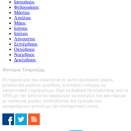
Ιανουάριος
Φεβρουάριος
Μάρτιος
Απρίλιος
Μάιος
Ιούνιος
Ιούλιος
Αύγουστος
Σεπτέμβριος
Οκτώβριος
Νοέμβριος
Δεκέμβριος
Φυτώρια Τσαμπάζης
Η εταιρεία μας που ειδικεύεται σε φυτά εξωτερικού χώρου,
μετρίου και μεγάλου μεγέθους, λειτουργεί επιτυχώς ως
οικογενειακή επιχείρηση με έδρα τα Διαβατά Θεσσαλονίκης από το
1959, με την τρίτη γενιά παραγωγών να συνεχίζει έως και σήμερα
με αγάπη και μεράκι, συνδυάζοντας την εμπειρία των
προηγούμενων γενεών με την επιστημονική γνώση.