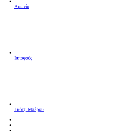
Αρωνία
Ιπποφαές
Γκότζι Μπέρρυ