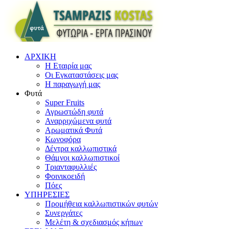
ΑΡΧΙΚΗ
Η Εταιρία μας
Οι Εγκαταστάσεις μας
Η παραγωγή μας
Φυτά
Super Fruits
Αγρωστώδη φυτά
Αναρριχώμενα φυτά
Αρωματικά Φυτά
Κωνοφόρα
Δέντρα καλλωπιστικά
Θάμνοι καλλωπιστικοί
Τριανταφυλλιές
Φοινικοειδή
Πόες
ΥΠΗΡΕΣΙΕΣ
Προμήθεια καλλωπιστικών φυτών
Συνεργάτες
Μελέτη & σχεδιασμός κήπων