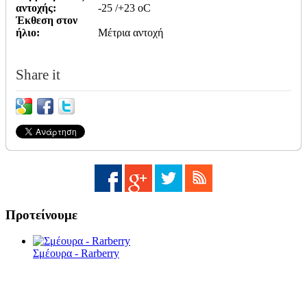
αντοχής:
-25 /+23 οC
Έκθεση στον
ήλιο:
Μέτρια αντοχή
Share it
Προτείνουμε
Σμέουρα - Rarberry