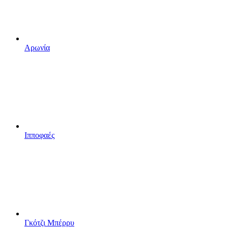
Αρωνία
Ιπποφαές
Γκότζι Μπέρρυ