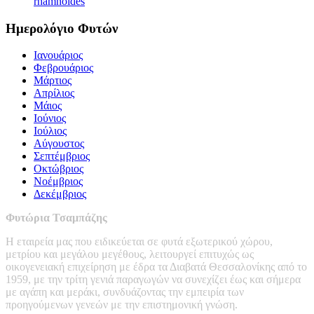
rhamnoides
Ημερολόγιο Φυτών
Ιανουάριος
Φεβρουάριος
Μάρτιος
Απρίλιος
Μάιος
Ιούνιος
Ιούλιος
Αύγουστος
Σεπτέμβριος
Οκτώβριος
Νοέμβριος
Δεκέμβριος
Φυτώρια Τσαμπάζης
Η εταιρεία μας που ειδικεύεται σε φυτά εξωτερικού χώρου,
μετρίου και μεγάλου μεγέθους, λειτουργεί επιτυχώς ως
οικογενειακή επιχείρηση με έδρα τα Διαβατά Θεσσαλονίκης από το
1959, με την τρίτη γενιά παραγωγών να συνεχίζει έως και σήμερα
με αγάπη και μεράκι, συνδυάζοντας την εμπειρία των
προηγούμενων γενεών με την επιστημονική γνώση.