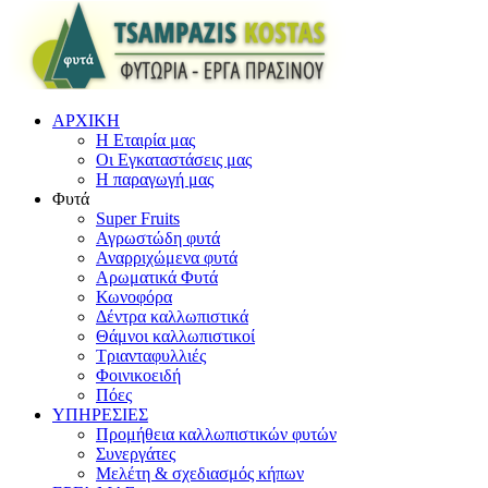
ΑΡΧΙΚΗ
Η Εταιρία μας
Οι Εγκαταστάσεις μας
Η παραγωγή μας
Φυτά
Super Fruits
Αγρωστώδη φυτά
Αναρριχώμενα φυτά
Αρωματικά Φυτά
Κωνοφόρα
Δέντρα καλλωπιστικά
Θάμνοι καλλωπιστικοί
Τριανταφυλλιές
Φοινικοειδή
Πόες
ΥΠΗΡΕΣΙΕΣ
Προμήθεια καλλωπιστικών φυτών
Συνεργάτες
Μελέτη & σχεδιασμός κήπων