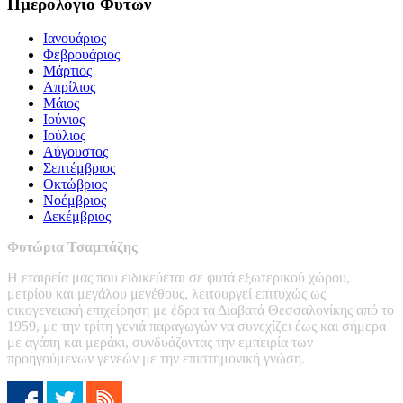
Ημερολόγιο Φυτών
Ιανουάριος
Φεβρουάριος
Μάρτιος
Απρίλιος
Μάιος
Ιούνιος
Ιούλιος
Αύγουστος
Σεπτέμβριος
Οκτώβριος
Νοέμβριος
Δεκέμβριος
Φυτώρια Τσαμπάζης
Η εταιρεία μας που ειδικεύεται σε φυτά εξωτερικού χώρου,
μετρίου και μεγάλου μεγέθους, λειτουργεί επιτυχώς ως
οικογενειακή επιχείρηση με έδρα τα Διαβατά Θεσσαλονίκης από το
1959, με την τρίτη γενιά παραγωγών να συνεχίζει έως και σήμερα
με αγάπη και μεράκι, συνδυάζοντας την εμπειρία των
προηγούμενων γενεών με την επιστημονική γνώση.