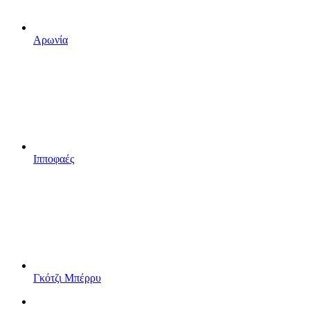
Αρωνία
Ιπποφαές
Γκότζι Μπέρρυ