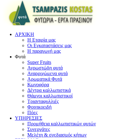
ΑΡΧΙΚΗ
Η Εταιρία μας
Οι Εγκαταστάσεις μας
Η παραγωγή μας
Φυτά
Super Fruits
Αγρωστώδη φυτά
Αναρριχώμενα φυτά
Αρωματικά Φυτά
Κωνοφόρα
Δέντρα καλλωπιστικά
Θάμνοι καλλωπιστικοί
Τριανταφυλλιές
Φοινικοειδή
Πόες
ΥΠΗΡΕΣΙΕΣ
Προμήθεια καλλωπιστικών φυτών
Συνεργάτες
Μελέτη & σχεδιασμός κήπων