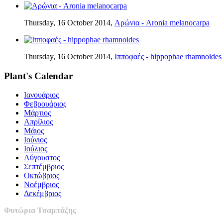
Thursday, 16 October 2014,
Αρώνια - Aronia melanocarpa
Thursday, 16 October 2014,
Ιπποφαές - hippophae rhamnoides
Plant's Calendar
Ιανουάριος
Φεβρουάριος
Μάρτιος
Απρίλιος
Μάιος
Ιούνιος
Ιούλιος
Αύγουστος
Σεπτέμβριος
Οκτώβριος
Νοέμβριος
Δεκέμβριος
Φυτώρια Τσαμπάζης