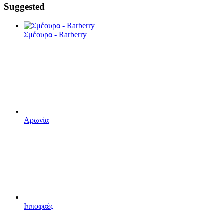
Suggested
Σμέουρα - Rarberry
Αρωνία
Ιπποφαές