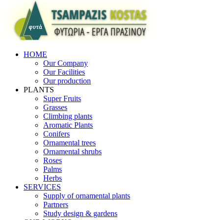
HOME
Our Company
Our Facilities
Our production
PLANTS
Super Fruits
Grasses
Climbing plants
Aromatic Plants
Conifers
Ornamental trees
Ornamental shrubs
Roses
Palms
Herbs
SERVICES
Supply of ornamental plants
Partners
Study design & gardens