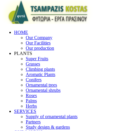
HOME
Our Company
Our Facilities
Our production
PLANTS
Super Fruits
Grasses
Climbing plants
Aromatic Plants
Conifers
Ornamental trees
Ornamental shrubs
Roses
Palms
Herbs
SERVICES
Supply of ornamental plants
Partners
Study design & gardens