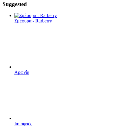
Suggested
Σμέουρα - Rarberry
Αρωνία
Ιπποφαές