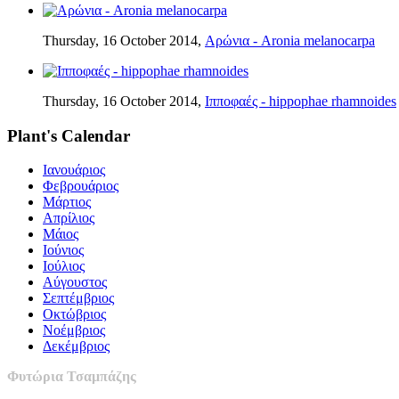
Thursday, 16 October 2014,
Αρώνια - Aronia melanocarpa
Thursday, 16 October 2014,
Ιπποφαές - hippophae rhamnoides
Plant's Calendar
Ιανουάριος
Φεβρουάριος
Μάρτιος
Απρίλιος
Μάιος
Ιούνιος
Ιούλιος
Αύγουστος
Σεπτέμβριος
Οκτώβριος
Νοέμβριος
Δεκέμβριος
Φυτώρια Τσαμπάζης