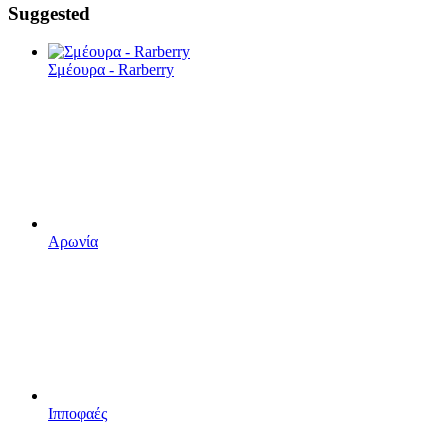
Suggested
Σμέουρα - Rarberry
Αρωνία
Ιπποφαές