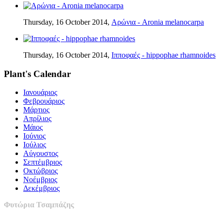
Thursday, 16 October 2014,
Αρώνια - Aronia melanocarpa
Thursday, 16 October 2014,
Ιπποφαές - hippophae rhamnoides
Plant's Calendar
Ιανουάριος
Φεβρουάριος
Μάρτιος
Απρίλιος
Μάιος
Ιούνιος
Ιούλιος
Αύγουστος
Σεπτέμβριος
Οκτώβριος
Νοέμβριος
Δεκέμβριος
Φυτώρια Τσαμπάζης