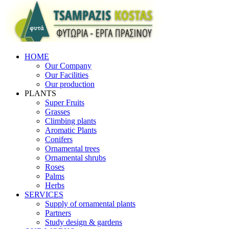
HOME
Our Company
Our Facilities
Our production
PLANTS
Super Fruits
Grasses
Climbing plants
Aromatic Plants
Conifers
Ornamental trees
Ornamental shrubs
Roses
Palms
Herbs
SERVICES
Supply of ornamental plants
Partners
Study design & gardens